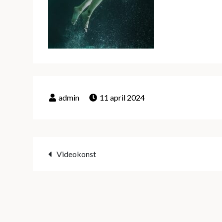
11 april 2024
Inläggsnavigering
Videokonst