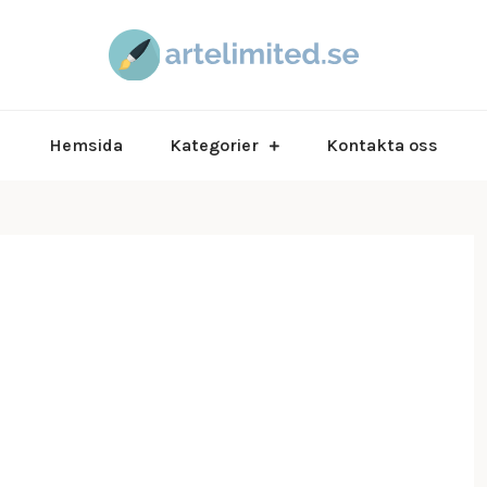
artelimited.s
artel
Hemsida
Kategorier
Kontakta oss