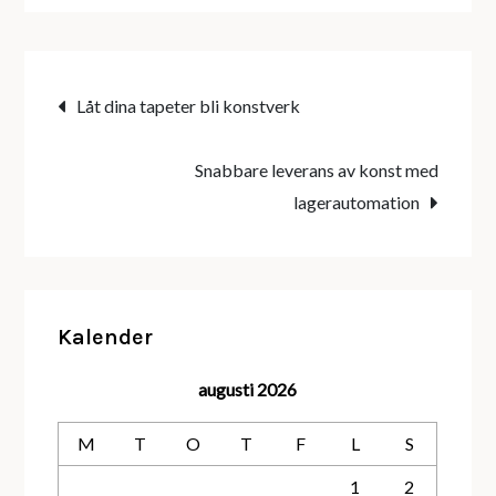
Inläggsnavigering
Låt dina tapeter bli konstverk
Snabbare leverans av konst med
lagerautomation
Kalender
augusti 2026
M
T
O
T
F
L
S
1
2